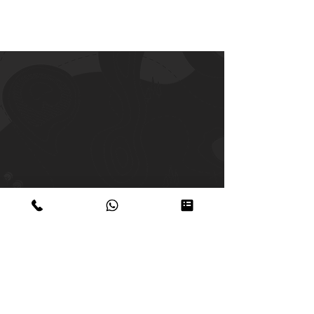
+39 06.96741474
supporto@peruresponsabile.it
Iscriviti alla nostra NEWSLETTER
Iscriviti
Accetto termini e condizioni dellapolicy
privacy
Visualizza termini d'uso