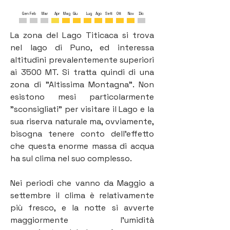
Gen
Feb
Mar
Apr
Mag
Giu
Lug
Ago
Sett
Ott
Nov
Dic
La zona del Lago Titicaca si trova 
nel lago di Puno, ed interessa 
altitudini prevalentemente superiori 
ai 3500 MT. Si tratta quindi di una 
zona di "Altissima Montagna". Non 
esistono mesi particolarmente 
"sconsigliati" per visitare il Lago e la 
sua riserva naturale ma, ovviamente, 
bisogna tenere conto dell'effetto 
che questa enorme massa di acqua 
ha sul clima nel suo complesso. 
Nei periodi che vanno da Maggio a 
settembre il clima è relativamente 
più fresco, e la notte si avverte 
maggiormente l'umidità 