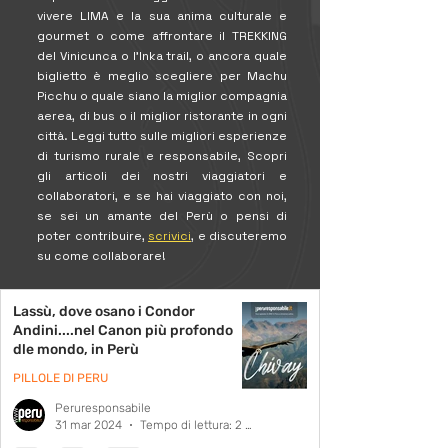
vivere LIMA e la sua anima culturale e
gourmet o come affrontare il TREKKING
del Vinicunca o l'Inka trail, o ancora quale
biglietto è meglio scegliere per Machu
Picchu o quale siano la miglior compagnia
aerea, di bus o il miglior ristorante in ogni
città. Leggi tutto sulle migliori esperienze
di turismo rurale e responsabile, Scopri
gli articoli dei nostri viaggiatori e
collaboratori, e se hai viaggiato con noi,
se sei un amante del Perù o pensi di
poter contribuire,
scrivici
, e discuteremo
su come collaborare!
Lassù, dove osano i Condor
Andini....nel Canon più profondo
dle mondo, in Perù
PILLOLE DI PERU
Peruresponsabile
31 mar 2024
Tempo di lettura: 2 min