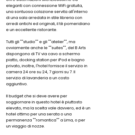
eleganti con connessione WiFi gratuita,
una sontuosa colazione servita all'interno
di una sala arredata in stile libreria con
arredi antichi ed originali, il tè pomeridiano
e un eccellente ristorante.
Tutti gli ""studio"" e gli ""atelier"", ma
ovviamente anche le ""suites"", del B Arts
dispongono di TV via cavo a schermo
piatto, docking station per iPod e bagno
privato, inoltre, l'hotel fornisce il servizio in
camera 24 ore su 24, 7 giorni su 7. Il
servizio di lavanderia a un costo
aggiuntivo.
Il budget che si deve avere per
soggiornare in questo hotel è piuttosto
elevato, ma la scelta vale davvero, ed è un
hotel ottimo per una serata o una
permanenza ""romantica"" a Lima, o per
un viaggio di nozze.