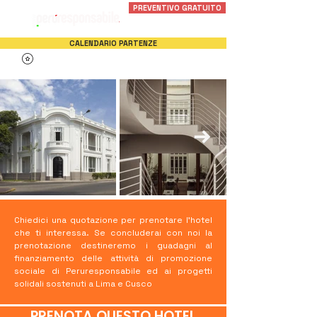
PREVENTIVO GRATUITO
CALENDARIO PARTENZE
Chiedici una quotazione per prenotare l'hotel
che ti interessa. Se concluderai con noi la
prenotazione destineremo i guadagni al
finanziamento delle attività di promozione
sociale di Peruresponsabile ed ai progetti
solidali sostenuti a Lima e Cusco
PRENOTA QUESTO HOTEL