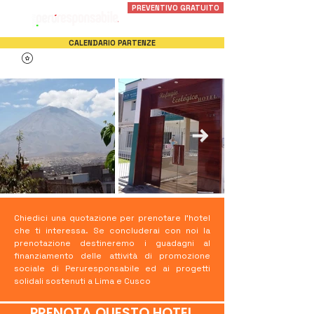
PREVENTIVO GRATUITO
CALENDARIO PARTENZE
Chiedici una quotazione per prenotare l'hotel
che ti interessa. Se concluderai con noi la
prenotazione destineremo i guadagni al
finanziamento delle attività di promozione
sociale di Peruresponsabile ed ai progetti
solidali sostenuti a Lima e Cusco
PRENOTA QUESTO HOTEL