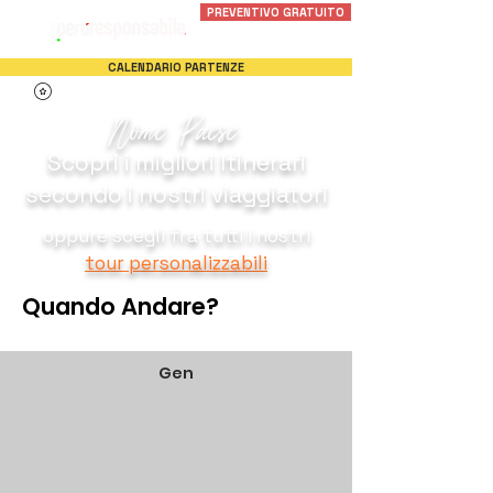
PREVENTIVO GRATUITO
CALENDARIO PARTENZE
Nome Paese
Scopri i migliori Itinerari
secondo i nostri viaggiatori
oppure scegli fra tutti i nostri
tour personalizzabili
Quando Andare?
Gen