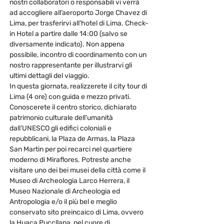
nostri collaboratori o responsabili vi verrà 
ad accogliere all’aeroporto Jorge Chavez di 
Lima, per trasferirvi all’hotel di Lima. Check-
in Hotel a partire dalle 14:00 (salvo se 
diversamente indicato). Non appena 
possibile, incontro di coordinamento con un 
nostro rappresentante per illustrarvi gli 
ultimi dettagli del viaggio.
In questa giornata, realizzerete il city tour di 
Lima (4 ore) con guida e mezzo privati. 
Conoscerete il centro storico, dichiarato 
patrimonio culturale dell’umanità 
dall’UNESCO gli edifici coloniali e 
repubblicani, la Plaza de Armas, la Plaza 
San Martin per poi recarci nel quartiere 
moderno di Miraflores. Potreste anche 
visitare uno dei bei musei della città come il 
Museo di Archeologia Larco Herrera, il 
Museo Nazionale di Archeologia ed 
Antropologia e/o il più bel e meglio 
conservato sito preincaico di Lima, ovvero 
la Huaca Puccllana, nel cuore di…