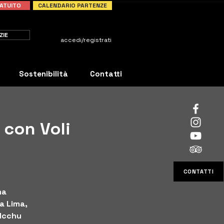
ATUITO
CALENDARIO PARTENZE
ZIE
accedi/registrati
Sostenibilità
Contatti
 con Voli
CONTATTI
ma
ta Lima,
PIcchu