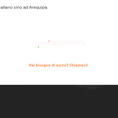
aliano sino ad Arequipa
Hai bisogno di aiuto? Chiamaci!
+39 06.96741474