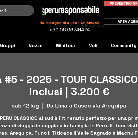
PREVENTIVO GR
AREA AGEN
Hai bisogno di aiuto? Chiamaci!
Visualizza punti
+39 06.96741474
Gruppi
Nozze
Minitour
Voli
Community
 #5 - 2025 - TOUR CLASSICO
inclusi | 3.200 €
sab 12 lug
  |  
Da Lima a Cusco via Arequipa
l PERU CLASSICO al sud è l'itinerario perfetto per una pri
nza di viaggio in coppia o in famiglia in Perù. IL tour visi
as, Arequipa, Puno il Titicaca il Valle Sagrado e Machu 