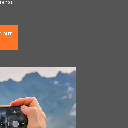
prenoti
LD OUT