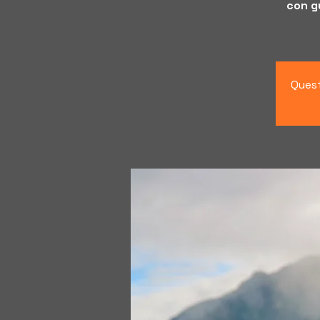
con gu
Quest