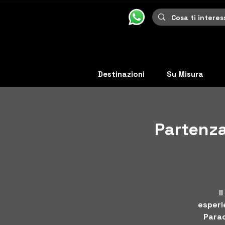
Destinazioni
Su Misura
Partenza
I
esperie
Parac