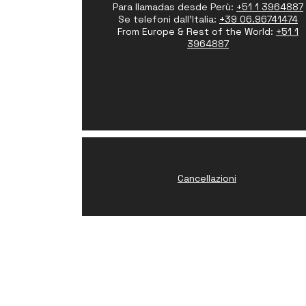
Para llamadas desde Perù:
+51 1 3964887
Se telefoni dall'Italia:
+39 06.96741474
From Europe & Rest of the World:
+51 1
3964887
Cancellazioni