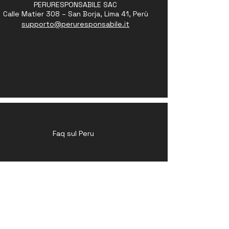
PERURESPONSABILE SAC
Calle Matier 308 – San Borja, Lima 41, Perù
supporto@peruresponsabile.it
Faq sul Peru