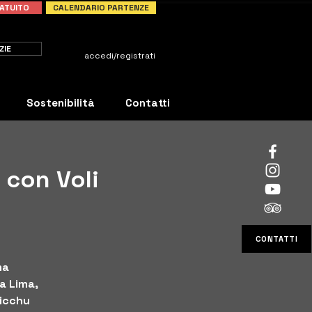
ATUITO
CALENDARIO PARTENZE
ZIE
accedi/registrati
Sostenibilità
Contatti
 con Voli
CONTATTI
ma
ta Lima,
Picchu