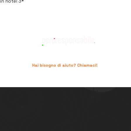
in hotel 3*
Hai bisogno di aiuto? Chiamaci!
+39 06.96741474