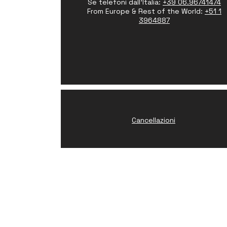
Se telefoni dall'Italia:
+39 06.96741474
From Europe & Rest of the World:
+51 1
3964887
Cancellazioni