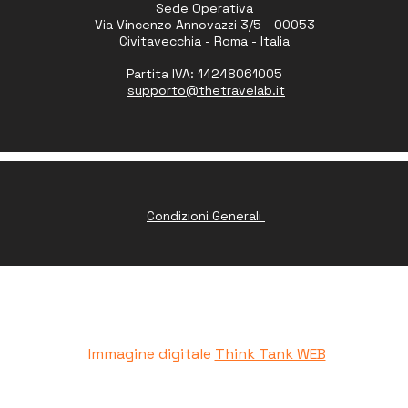
Sede Operativa
Via Vincenzo Annovazzi 3/5 - 00053
Civitavecchia - Roma - Italia
Partita IVA: 14248061005
supporto
@thetravelab.it
Condizioni Generali
www.peruresponsabile.it
Immagine digitale
Think Tank WEB