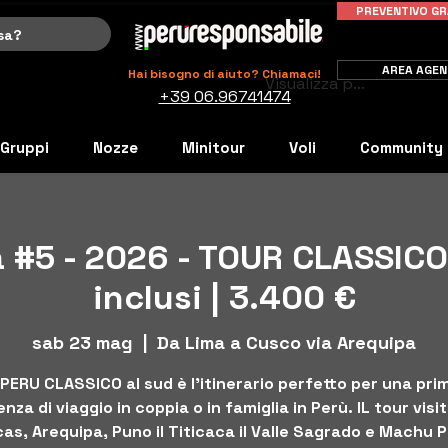
PREVENTIVO GR
AREA AGEN
Hai bisogno di aiuto? Chiamaci!
Visualizza punti
+39 06.96741474
Gruppi
Nozze
Minitour
Voli
Community
 #5 - 2026 - TOUR CLASSICO
inclusi | 3.400 €
sab 23 mag
  |  
Da Lima a Cusco via Arequipa
l PERU CLASSICO al sud è l'itinerario perfetto per una pri
nza di viaggio in coppia o in famiglia in Perù. IL tour visi
as, Arequipa, Puno il Titicaca il Valle Sagrado e Machu 