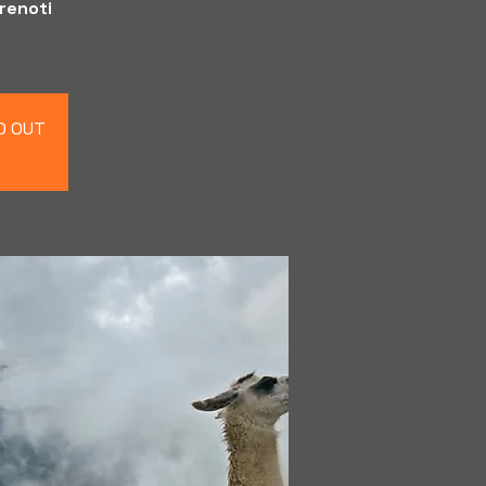
prenoti
LD OUT