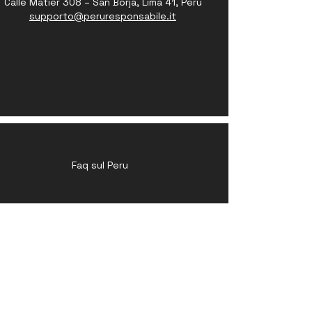
Calle Matier 308 – San Borja, Lima 41, Perù
supporto@peruresponsabile.it
Faq sul Peru