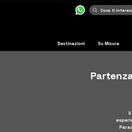
Destinazioni
Su Misura
Partenza
I
esperie
Parac