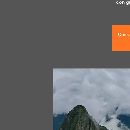
con gu
Quest