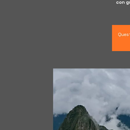
con gu
Quest