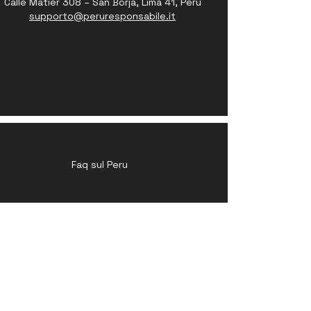
Calle Matier 308 – San Borja, Lima 41, Perù
supporto@peruresponsabile.it
Faq sul Peru