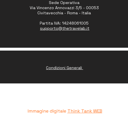
Sede Operativa
Via Vincenzo Annovazzi 3/5 - 00053
Civitavecchia - Roma - Italia
Partita IVA: 14248061005
supporto
@thetravelab.it
Condizioni Generali
www.peruresponsabile.it
Immagine digitale
Think Tank WEB