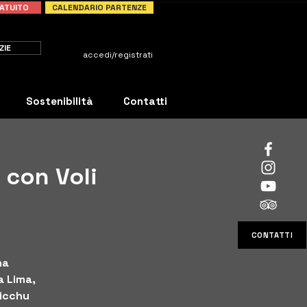
ATUITO
CALENDARIO PARTENZE
ZIE
accedi/registrati
Sostenibilità
Contatti
 con Voli
CONTATTI
ma
ta Lima,
Picchu