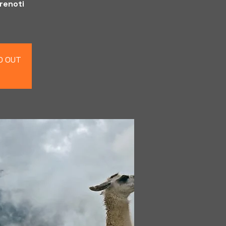
prenoti
LD OUT