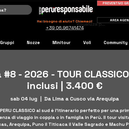
PREVENTIVO GR
AREA AGEN
Hai bisogno di aiuto? Chiamaci!
Visualizza punti
+39 06.96741474
Gruppi
Nozze
Minitour
Voli
Community
 #8 - 2026 - TOUR CLASSICO
inclusi | 3.400 €
sab 04 lug
  |  
Da Lima a Cusco via Arequipa
l PERU CLASSICO al sud è l'itinerario perfetto per una pri
nza di viaggio in coppia o in famiglia in Perù. Il tour visi
as, Arequipa, Puno il Titicaca il Valle Sagrado e Machu 