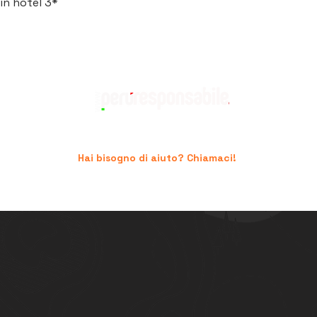
in hotel 3*
Hai bisogno di aiuto? Chiamaci!
+39 06.96741474