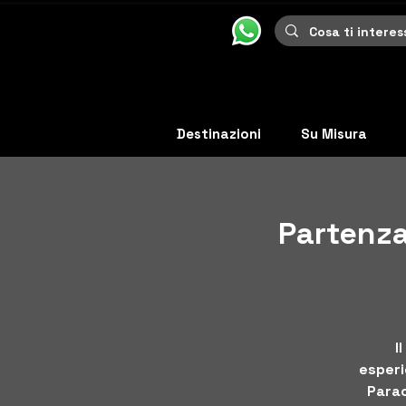
Destinazioni
Su Misura
Partenza
I
esperie
Parac