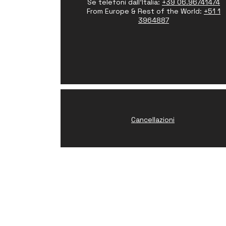
Se telefoni dall'Italia:
+39 06.96741474
From Europe & Rest of the World:
+51 1
3964887
Cancellazioni