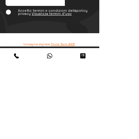
Accetto termini e condizioni dellapolicy
privacy
Visualizza termini d'uso
www.peruresponsabile.it
Immagine digitale
Think Tank WEB
Cancellazioni
Condizioni Generali
Faq sul Peru
Mandataria per l'Italia
TO TRAVELAB SRL
Sede Legale
Via Aurelia 480, 00165 - ROMA
Sede Operativa
Via Vincenzo Annovazzi 3/5 - 00053 Civitavecchia -
Roma - Italia