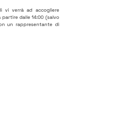
i vi verrà ad accogliere 
partire dalle 14:00 (salvo 
se diversamente indicato). Non appena possibile, incontro di coordinamento con un rappresentante di 