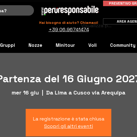
PREVENTIVO GR
AREA AGEN
Hai bisogno di aiuto? Chiamaci!
Visualizza punti
+39 06.96741474
Gruppi
Nozze
Minitour
Voli
Community
Partenza del 16 Giugno 202
mer 16 giu
  |  
Da Lima a Cusco via Arequipa
La registrazione è stata chiusa
Scopri gli altri eventi