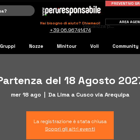
PREVENTIVO GR
AREA AGEN
Hai bisogno di aiuto? Chiamaci!
Visualizza punti
+39 06.96741474
Gruppi
Nozze
Minitour
Voli
Community
Partenza del 18 Agosto 202
mer 18 ago
  |  
Da Lima a Cusco via Arequipa
La registrazione è stata chiusa
Scopri gli altri eventi