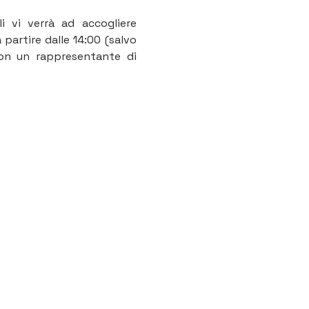
i vi verrà ad accogliere 
partire dalle 14:00 (salvo 
se diversamente indicato). Non appena possibile, incontro di coordinamento con un rappresentante di 