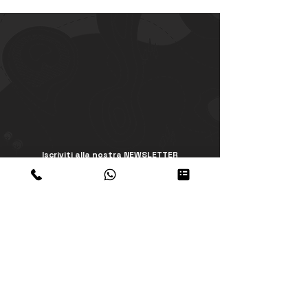
Iscriviti alla nostra NEWSLETTER
Iscriviti
Accetto termini e condizioni dellapolicy
privacy
Visualizza termini d'uso
www.peruresponsabile.it
Immagine digitale
Think Tank WEB