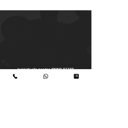
supporto@peruresponsabile.it
Iscriviti alla nostra NEWSLETTER
Iscriviti
Accetto termini e condizioni dellapolicy
privacy
Visualizza termini d'uso
www.peruresponsabile.it
Immagine digitale
Think Tank WEB