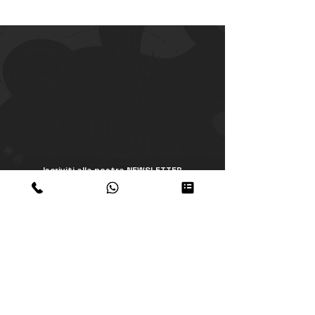
supporto@peruresponsabile.it
Iscriviti alla nostra NEWSLETTER
Iscriviti
Accetto termini e condizioni dellapolicy
privacy
Visualizza termini d'uso
www.peruresponsabile.it
Immagine digitale
Think Tank WEB