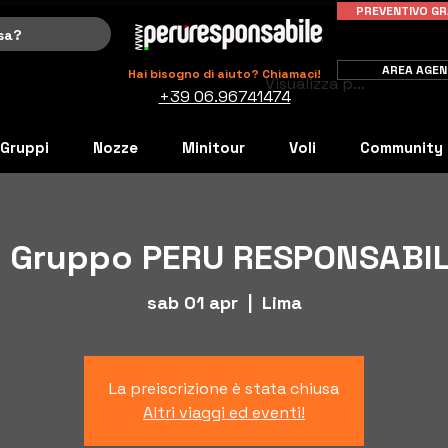
PREVENTIVO GR
AREA AGEN
Hai bisogno di aiuto? Chiamaci!
Visualizza punti
+39 06.96741474
Gruppi
Nozze
Minitour
Voli
Community
 Gruppo PERU RESPONSABIL
sab 01 apr
  |  
Lima
La preiscrizione è stata chiusa
Altri viaggi ed eventi!