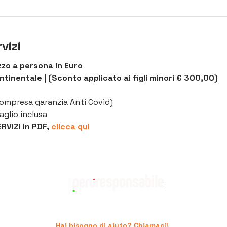
vizi
zo a persona in Euro
ntinentale | (Sconto applicato ai figli minori € 300,00)
compresa garanzia Anti Covid)
glio inclusa
VIZI in PDF, 
clicca qui
Hai bisogno di aiuto? Chiamaci!