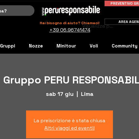
PREVENTIVO GR
AREA AGEN
Hai bisogno di aiuto? Chiamaci!
Visualizza punti
+39 06.96741474
Gruppi
Nozze
Minitour
Voli
Community
 Gruppo PERU RESPONSABIL
sab 17 giu
  |  
Lima
La preiscrizione è stata chiusa
Altri viaggi ed eventi!