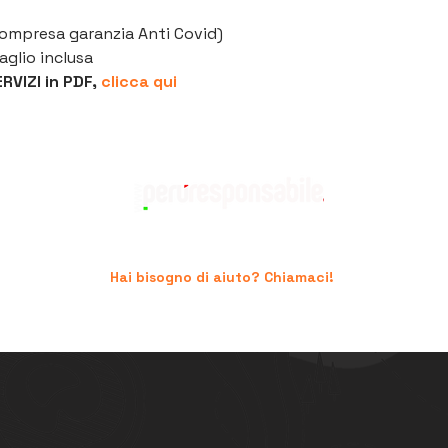
compresa garanzia Anti Covid)
glio inclusa
VIZI in PDF, 
clicca qui
Hai bisogno di aiuto? Chiamaci!
+39 06.96741474