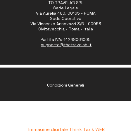
TO TRAVELAB SRL
Sede Legale
Via Aurelia 480, 00165 - ROMA
Sede Operativa
Via Vincenzo Annovazzi 3/5 - 00053
Civitavecchia - Roma - Italia
Partita IVA: 14248061005
supporto
@thetravelab.it
Condizioni Generali
www.peruresponsabile.it
Immagine digitale
Think Tank WEB