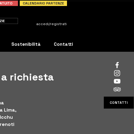
ATUITO
CALENDARIO PARTENZE
ZIE
accedi/registrati
Sostenibilità
Contatti
 a richiesta
ma
CONTATTI
ta Lima,
PIcchu
prenoti