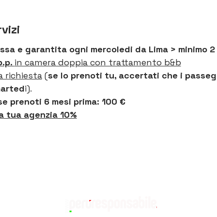
vizi
issa e garantita ogni mercoledi da Lima > minimo 2
.p. 
in camera doppia con trattamento b&b
a richiesta
 (
se lo prenoti tu, accertati che i passeg
marted
i).
se prenoti 6 mesi prima: 100 €
a tua agenzia 10%