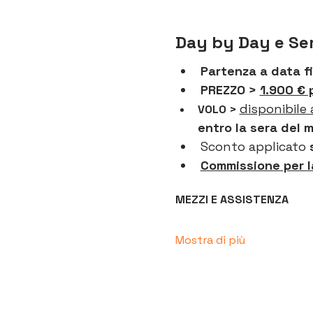
Day by Day e Ser
Partenza a data f
PREZZO > 
1.900 € p
disponibile 
VOLO > 
entro la sera del 
Sconto applicato
 
Commissione per l
MEZZI E ASSISTENZA
Mostra di più