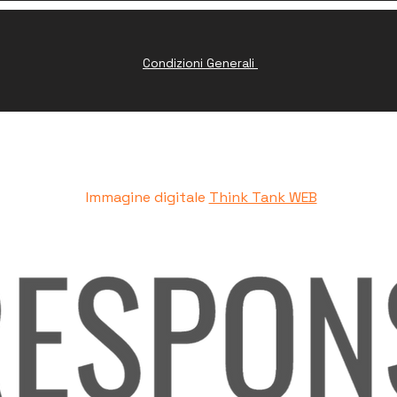
Condizioni Generali
www.peruresponsabile.it
Immagine digitale
Think Tank WEB