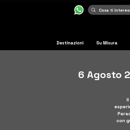
Destinazioni
Su Misura
6 Agosto 20
I
esperie
Parac
con gu