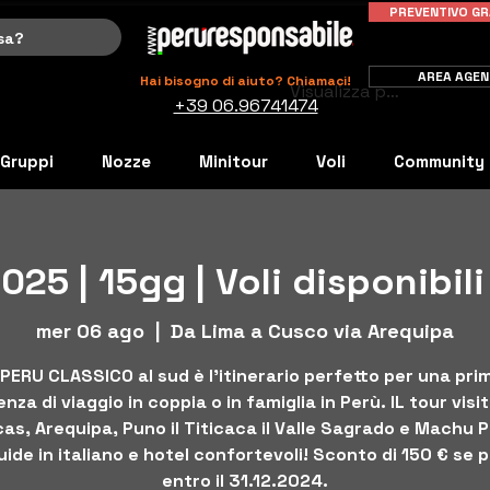
PREVENTIVO GR
AREA AGEN
Hai bisogno di aiuto? Chiamaci!
Visualizza punti
+39 06.96741474
Gruppi
Nozze
Minitour
Voli
Community
25 | 15gg | Voli disponibili
mer 06 ago
  |  
Da Lima a Cusco via Arequipa
l PERU CLASSICO al sud è l'itinerario perfetto per una pri
nza di viaggio in coppia o in famiglia in Perù. IL tour visi
as, Arequipa, Puno il Titicaca il Valle Sagrado e Machu 
ide in italiano e hotel confortevoli! Sconto di 150 € se 
entro il 31.12.2024.