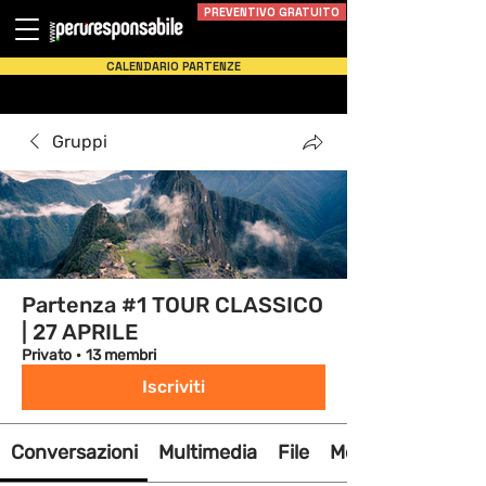
PREVENTIVO GRATUITO
CALENDARIO PARTENZE
Gruppi
Partenza #1 TOUR CLASSICO
| 27 APRILE
Privato
·
13 membri
Iscriviti
Conversazioni
Multimedia
File
Membri