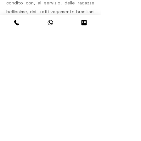
condito con, al servizio, delle ragazze 
bellissime, dai tratti vagamente brasiliani 
e indiani insieme (è questa la 
caratteristica della gente dell’Amazzonia 
peruviana, fra la più bella che io abbia 
visto), strette strette in divisucce rosse 
e bianche, che gironzolano con dei 
vassoi pieni da superbicchieroni colmi di 
succhi colorati e densi. Insomma, un 
posto drammaticamente stonato, direi. 
Ma è simpatico, e poi fanno dei succhi 
strepitosi (ma come potrebbe essere 
diverso, visto il luogo) ed in particolare 
provate il succo alla Lucuma e latte 
(lucuma y leche), una bomba che vi farà 
da colazione, pranzo e cena.