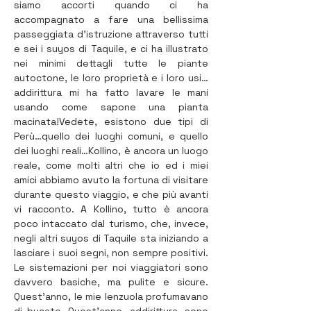
siamo accorti quando ci ha 
accompagnato a fare una bellissima 
passeggiata d’istruzione attraverso tutti 
e sei i suyos di Taquile, e ci ha illustrato 
nei minimi dettagli tutte le piante 
autoctone, le loro proprietà e i loro usi…
addirittura mi ha fatto lavare le mani 
usando come sapone una pianta 
macinata!Vedete, esistono due tipi di 
Perù…quello dei luoghi comuni, e quello 
dei luoghi reali…Kollino, è ancora un luogo 
reale, come molti altri che io ed i miei 
amici abbiamo avuto la fortuna di visitare 
durante questo viaggio, e che più avanti 
vi racconto. A Kollino, tutto è ancora 
poco intaccato dal turismo, che, invece, 
negli altri suyos di Taquile sta iniziando a 
lasciare i suoi segni, non sempre positivi. 
Le sistemazioni per noi viaggiatori sono 
davvero basiche, ma pulite e sicure. 
Quest’anno, le mie lenzuola profumavano 