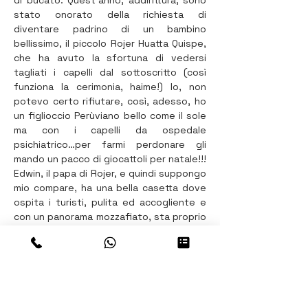
di bucato. Quest’anno, addirittura, sono 
stato onorato della richiesta di 
diventare padrino di un bambino 
bellissimo, il piccolo Rojer Huatta Quispe, 
che ha avuto la sfortuna di vedersi 
tagliati i capelli dal sottoscritto (così 
funziona la cerimonia, haime!) Io, non 
potevo certo rifiutare, così, adesso, ho 
un figlioccio Perùviano bello come il sole 
ma con i capelli da ospedale 
psichiatrico…per farmi perdonare gli 
mando un pacco di giocattoli per natale!!! 
Edwin, il papa di Rojer, e quindi suppongo 
mio compare, ha una bella casetta dove 
ospita i turisti, pulita ed accogliente e 
con un panorama mozzafiato, sta proprio 
in cima a tutti. Io c’ho l’e-mail per 
contattarlo……e voi no! (bastardo che 
sono he!). Insomma, pernottando a 
Kollino, almeno dal mio punto di vista, 
significa essere dei privilegiati rispetto a 
chi se ne sta…beato e 