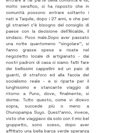
entrare a far parte della comunità e lui, 
molto serafico, ci ha risposto che in 
comunità possono entrare soltanto i 
nati a Taquile, dopo i 27 anni, e che per 
gli stranieri c'è bisogno del consiglio di 
paese con la decisione dell'Alcalde, il 
sindaco. Poco male.Dopo aver passato 
una notte quantomeno ''singolare'', si 
fanno grasse spese e risate nel 
negozietto locale di artigianato - dai 
nostri padroni di casa ci siamo fatti fare 
dei bellissimi cappellini ed un paio di 
guanti, di straforo ed alla faccia del 
socialismo reale - e si riparte per il 
lunghissimo e stancante viaggio di 
ritorno a Puno, dove, finalmente, si 
dorme. Tutto questo, come vi dicevo 
sopra, succede più o meno a 
Chunopampa Suyo. Quest’anno, invece, 
visto che viaggiavo da solo con il mio bel 
gruppetto, sono sceso, dopo aver 
affittato una bella barca verde speranza 