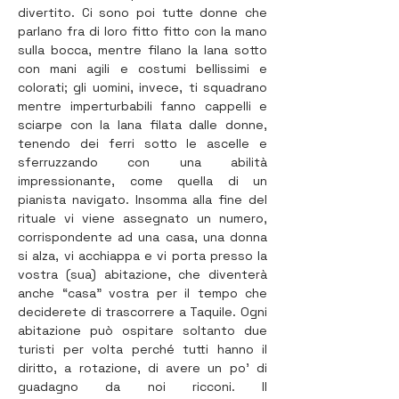
divertito. Ci sono poi tutte donne che 
parlano fra di loro fitto fitto con la mano 
sulla bocca, mentre filano la lana sotto 
con mani agili e costumi bellissimi e 
colorati; gli uomini, invece, ti squadrano 
mentre imperturbabili fanno cappelli e 
sciarpe con la lana filata dalle donne, 
tenendo dei ferri sotto le ascelle e 
sferruzzando con una abilità 
impressionante, come quella di un 
pianista navigato. Insomma alla fine del 
rituale vi viene assegnato un numero, 
corrispondente ad una casa, una donna 
si alza, vi acchiappa e vi porta presso la 
vostra (sua) abitazione, che diventerà 
anche “casa” vostra per il tempo che 
deciderete di trascorrere a Taquile. Ogni 
abitazione può ospitare soltanto due 
turisti per volta perché tutti hanno il 
diritto, a rotazione, di avere un po’ di 
guadagno da noi ricconi. Il 