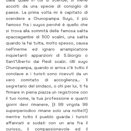
dalla quale in cui si scende, si viene 
accolti da una specie di consiglio di 
paese. La prima volta mi è capitato di 
scendere a Chunopampa Suyo, il più 
famoso fra i suyos perché è quello che 
si trova alla sommità della famosa salita 
spaccagambe di 500 scalini, una salita 
quando la fai tutta, molto spesso, causa 
nell’inerme ed ignaro arrampicatore 
inquietanti apparizioni di S.Giorgio o 
Sant’Uberto dai Piedi scalzi. i!Al suyo 
Chunopampa, quando si arriva c’è tutto il 
conclave e i turisti sono ricevuti da un 
vero comitato di accoglienza… Il 
segretario del sindaco, o chi per lui, ti fa 
firmare in piena piazza un registrone con 
il tuo nome, la tua professione e quanti 
giorni devi rimanere, (il 99 virgola 99 
superperiodico rimane solo una notte!!!) 
mentre tutto il pueblo guarda i turisti 
affannati e sudati con un aria fra il 
curioso, il compassionevole ed il 