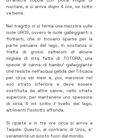
un’anatra zoppa con poca voglia di 
nuotare, e si arriva dopo 4 ore, se tutto 
va bene.
Nel tragitto ci si ferma una mezzora sulle 
isole UROS, ovvero le isole galleggianti o 
flottanti, che si trovano sparse per la 
parte peruana del lago. In sostanza si 
tratta di grossi zatteroni di alcune 
migliaia di mtq fatte di TOTORA, una 
specie di canna di bambu' galleggiante 
che resiste nell'acqua gelida del Titicaca 
per circa sei mesi e, poi, marcisce nel 
suo strato inferiore e deve essere 
sostituita da altre canne, nello strato 
superiore, per mantenere uno spessore 
di circa 6 mt sotto il livello del lago, 
altrimenti l’isolotto affonda.
Si riparte e in tre ore circa si arriva a 
Taquile. Questo, al contrario di Uros, è' 
veramente un posto fuori dal mondo.