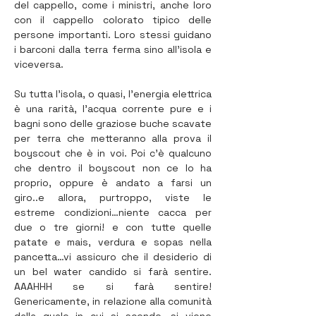
del cappello, come i ministri, anche loro 
con il cappello colorato tipico delle 
persone importanti. Loro stessi guidano 
i barconi dalla terra ferma sino all'isola e 
viceversa.
Su tutta l'isola, o quasi, l'energia elettrica 
è una rarità, l'acqua corrente pure e i 
bagni sono delle graziose buche scavate 
per terra che metteranno alla prova il 
boyscout che è in voi. Poi c’è qualcuno 
che dentro il boyscout non ce lo ha 
proprio, oppure è andato a farsi un 
giro..e allora, purtroppo, viste le 
estreme condizioni…niente cacca per 
due o tre giorni! e con tutte quelle 
patate e mais, verdura e sopas nella 
pancetta…vi assicuro che il desiderio di 
un bel water candido si farà sentire. 
AAAHHH se si farà sentire! 
Genericamente, in relazione alla comunità 