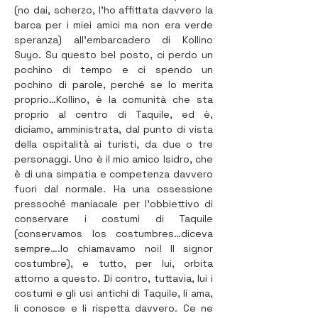
(no dai, scherzo, l’ho affittata davvero la 
barca per i miei amici ma non era verde 
speranza) all’embarcadero di Kollino 
Suyo. Su questo bel posto, ci perdo un 
pochino di tempo e ci spendo un 
pochino di parole, perché se lo merita 
proprio…Kollino, è la comunità che sta 
proprio al centro di Taquile, ed è, 
diciamo, amministrata, dal punto di vista 
della ospitalità ai turisti, da due o tre 
personaggi. Uno è il mio amico Isidro, che 
è di una simpatia e competenza davvero 
fuori dal normale. Ha una ossessione 
pressoché maniacale per l’obbiettivo di 
conservare i costumi di Taquile 
(conservamos los costumbres…diceva 
sempre….lo chiamavamo noi! Il signor 
costumbre), e tutto, per lui, orbita 
attorno a questo. Di contro, tuttavia, lui i 
costumi e gli usi antichi di Taquile, li ama, 
li conosce e li rispetta davvero. Ce ne 