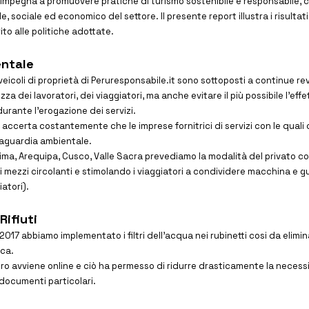
i impegna a promuovere pratiche di turismo sostenibile e responsabile,
, sociale ed economico del settore. Il presente report illustra i risultat
rito alle politiche adottate.
entale
 veicoli di proprietà di Peruresponsabile.it sono sottoposti a continue re
zza dei lavoratori, dei viaggiatori, ma anche evitare il più possibile l'ef
urante l'erogazione dei servizi.
 accerta costantemente che le imprese fornitrici di servizi con le quali 
lvaguardia ambientale.
 Lima, Arequipa, Cusco, Valle Sacra prevediamo la modalità del privato con
i mezzi circolanti e stimolando i viaggiatori a condividere macchina e g
iatori).
Rifiuti
l 2017 abbiamo implementato i filtri dell’acqua nei rubinetti cosi da elimina
ica.
voro avviene online e ciò ha permesso di ridurre drasticamente la neces
 documenti particolari.