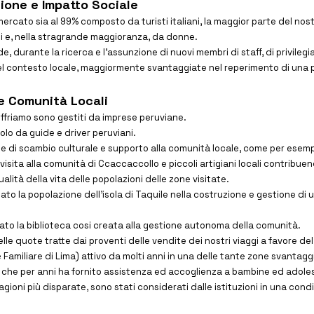
usione e Impatto Sociale
ercato sia al 99% composto da turisti italiani, la maggior parte del no
ni e, nella stragrande maggioranza, da donne.
, durante la ricerca e l'assunzione di nuovi membri di staff, di privilegi
l contesto locale, maggiormente svantaggiate nel reperimento di una p
e Comunità Locali
 offriamo sono gestiti da imprese peruviane.
solo da guide e driver peruviani.
 di scambio culturale e supporto alla comunità locale, come per esemp
la visita alla comunità di Ccaccaccollo e piccoli artigiani locali contribuen
alità della vita delle popolazioni delle zone visitate.
to la popolazione dell’isola di Taquile nella costruzione e gestione di 
to la biblioteca cosi creata alla gestione autonoma della comunità.
le quote tratte dai proventi delle vendite dei nostri viaggi a favore de
 Familiare di Lima) attivo da molti anni in una delle tante zone svanta
ma, che per anni ha fornito assistenza ed accoglienza a bambine ed adol
 ragioni più disparate, sono stati considerati dalle istituzioni in una cond