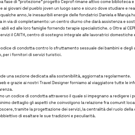
ma fase di "protezione" progetto Ceprof rimane attivo come biblioteca e
 ai giovani del pueblo joven un luogo sano e sicuro dove studiare e real
 qualche anno, le inesauribili energie delle fondatrici Daniela e Maruja 
 in via di completamento: un centro diurno che darà assistenza e sos
bili ed alle loro famiglie fornendo terapie specialistiche. o Oltre al CE
ervizi il CAITH, centro di sostegno integrale alle lavoratrici domestiche 
 codice di condotta contro lo sfruttamento sessuale dei bambini e degli
 per i fornitori di servizi turistici.
lude una sezione dedicata alla sostenibilità, aggiornata regolarmente.
 web e grazie ai nostri Travel Designer forniamo al viaggiatore tutte le i
arenza.
ano un codice di condotta attraverso il quale si impegnano a redigere i 
nimo dettaglio gli aspetti che coinvolgono la relazione fra comunit loca
scere, tramite la progettazione dei servizi, la centralità del ruolo dell
biettivo di esaltare le sue tradizioni e peculiarità.