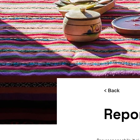
< Back
Repor