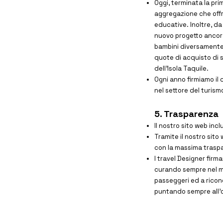
Oggi, terminata la pri
aggregazione che offre
educative. Inoltre, da
nuovo progetto ancora
bambini diversamente a
quote di acquisto di s
dell'Isola Taquile.
Ogni anno firmiamo il
nel settore del turismo,
5. Trasparenza
Il nostro sito web inc
Tramite il nostro sito
con la massima trasp
I travel Designer firm
curando sempre nel mi
passeggeri ed a ricono
puntando sempre all'ob