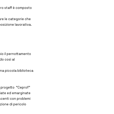
stro staff è composto
are le categorie che
osizione lavorativa.
io il pernottamento
do così al
una piccola biblioteca
l progetto “Ceprof”
ggiate ed emarginate
escenti con problemi
izione di pericolo