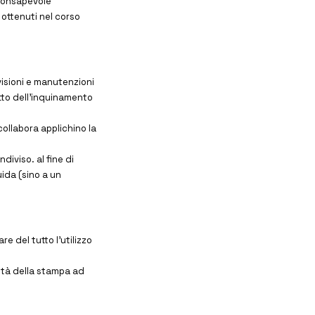
 consapevole
i ottenuti nel corso
visioni e manutenzioni
fetto dell’inquinamento
collabora applichino la
diviso. al fine di
uida (sino a un
re del tutto l’utilizzo
sità della stampa ad