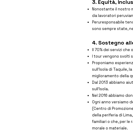
3. Equità, Incl
Nonostante il nostro m
da lavoratori peruvia
Peruresponsabile tende
sono sempre state, ne
4. Sostegno all
Il 70% dei servizi che
I tour vengono svolti 
Proponiamo esperienze
sull’isola di Taquile, 
miglioramento della qu
Dal 2013 abbiamo aiuta
sull’isola.
Nel 2016 abbiamo dona
Ogni anno versiamo del
(Centro di Promozione
della periferia di Li
familiari o che, per le
morale o materiale.