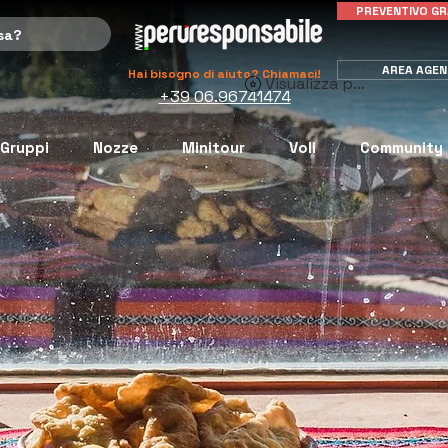
PREVENTIVO GR
AREA AGEN
Hai bisogno di aiuto? Chiamaci!
Visualizza punti
+39 06.96741474
Gruppi
Nozze
Minitour
Voli
Community