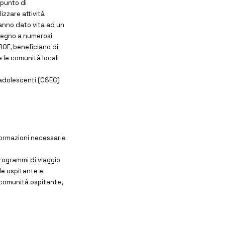
 punto di
izzare attività
hanno dato vita ad un
tegno a numerosi
PROF, beneficiano di
e le comunità locali
 adolescenti (CSEC)
nformazioni necessarie
programmi di viaggio
le ospitante e
a comunità ospitante,