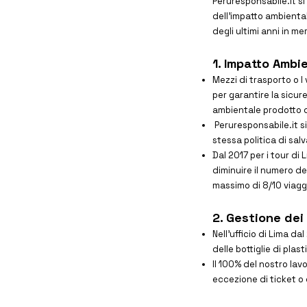
Peruresponsabile.it s
dell’impatto ambientale
degli ultimi anni in me
1. Impatto Ambi
Mezzi di trasporto o I
per garantire la sicure
ambientale prodotto d
Peruresponsabile.it si
stessa politica di sa
Dal 2017 per i tour di
diminuire il numero de
massimo di 8/10 viagg
2. Gestione dei 
Nell’ufficio di Lima da
delle bottiglie di plast
Il 100% del nostro la
eccezione di ticket o