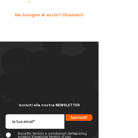
Hai bisogno di aiuto? Chiamaci!
+39 06.96741474
supporto@peruresponsabile.it
Iscriviti alla nostra NEWSLETTER
Iscriviti
Accetto termini e condizioni dellapolicy
privacy
Visualizza termini d'uso