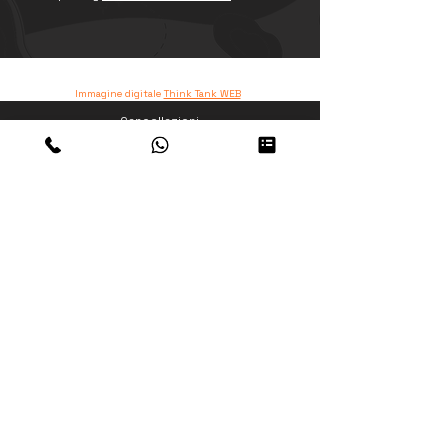
www.peruresponsabile.it
Immagine digitale
Think Tank WEB
Cancellazioni
Condizioni Generali
Faq sul Peru
Mandataria per l'Italia
TO TRAVELAB SRL
Sede Legale
Via Aurelia 480, 00165 - ROMA
Sede Operativa
Via Vincenzo Annovazzi 3/5 - 00053 Civitavecchia -
Roma - Italia
Partita IVA:
14248061005
supporto
@thetravelab.it