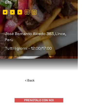
pe/
la valutazione media è 3 su 5
José Bernardo Alcedo 363, Lince,
Perù
Tutti i giorni - 12:00/17:00
< Back
PRENOTALO CON NOI