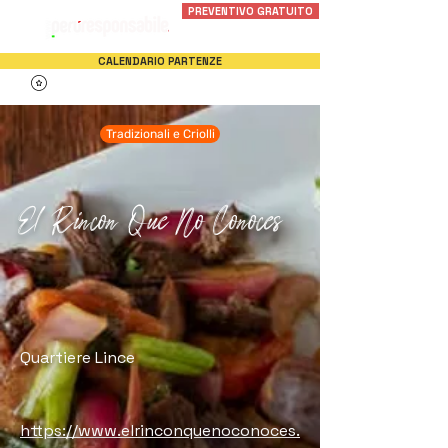
PREVENTIVO GRATUITO
CALENDARIO PARTENZE
Tradizionali e Criolli
El Rincon Que No Conoces
Quartiere Lince
https://www.elrinconquenoconoces.