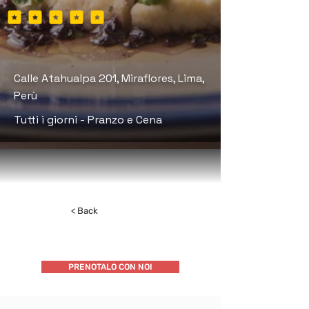
la valutazione media è 5 su 5
Calle Atahualpa 201, Miraflores, Lima,
Perù
Tutti i giorni - Pranzo e Cena
< Back
PRENOTALO CON NOI