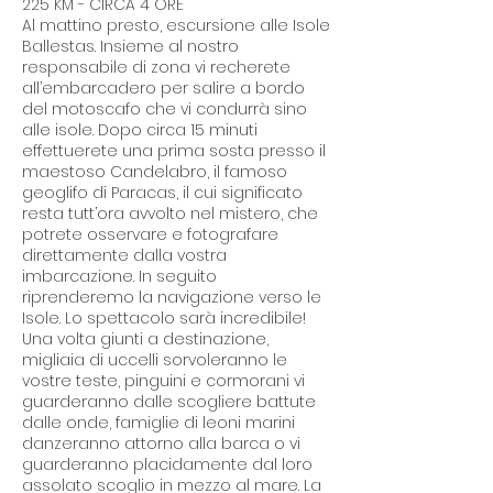
225 KM - CIRCA 4 ORE
Al mattino presto, escursione alle Isole
Ballestas. Insieme al nostro
responsabile di zona vi recherete
all’embarcadero per salire a bordo
del motoscafo che vi condurrà sino
alle isole. Dopo circa 15 minuti
effettuerete una prima sosta presso il
maestoso Candelabro, il famoso
geoglifo di Paracas, il cui significato
resta tutt’ora avvolto nel mistero, che
potrete osservare e fotografare
direttamente dalla vostra
imbarcazione. In seguito
riprenderemo la navigazione verso le
Isole. Lo spettacolo sarà incredibile!
Una volta giunti a destinazione,
migliaia di uccelli sorvoleranno le
vostre teste, pinguini e cormorani vi
guarderanno dalle scogliere battute
dalle onde, famiglie di leoni marini
danzeranno attorno alla barca o vi
guarderanno placidamente dal loro
assolato scoglio in mezzo al mare. La