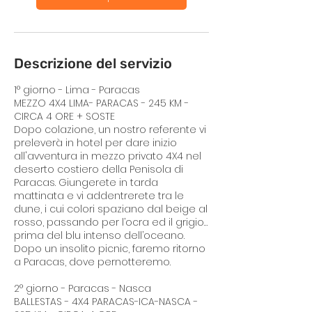
Descrizione del servizio
1° giorno - Lima - Paracas
MEZZO 4X4 LIMA- PARACAS - 245 KM -
CIRCA 4 ORE + SOSTE
Dopo colazione, un nostro referente vi
preleverà in hotel per dare inizio
all'avventura in mezzo privato 4X4 nel
deserto costiero della Penisola di
Paracas. Giungerete in tarda
mattinata e vi addentrerete tra le
dune, i cui colori spaziano dal beige al
rosso, passando per l’ocra ed il grigio…
prima del blu intenso dell’oceano.
Dopo un insolito picnic, faremo ritorno
a Paracas, dove pernotteremo.
2° giorno - Paracas - Nasca
BALLESTAS - 4X4 PARACAS-ICA-NASCA -