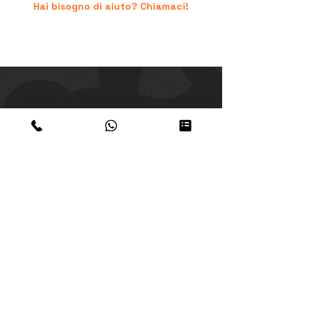
Hai bisogno di aiuto? Chiamaci!
+39 06.96741474
supporto@peruresponsabile.it
Iscriviti alla nostra NEWSLETTER
Iscriviti
Accetto termini e condizioni dellapolicy
privacy
Visualizza termini d'uso