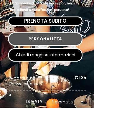
Una immersione totale nei sapori, negli
ingredienti e nella "sazon" peruana!
PRENOTA SUBITO
PERSONALIZZA
Chiedi maggiori informazioni
€ 135
A partire da:
Prezzo su base 2
DURATA
1 giornata
il prezzo viene sempre esposto per una
base di MINIMO DUE PARTECIPANTI. Nel caso
di 3 o più viaggiatori chiedi maggiori info
o richiedi la personalizzazione
dell'esperienza