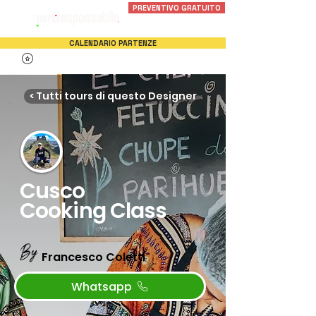
PREVENTIVO GRATUITO
CALENDARIO PARTENZE
< Tutti tours di questo Designer
Cusco
Cooking Class
By
Francesco Coletti
Whatsapp