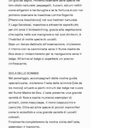
un giro da sogno. Potremo osservare varie specie nel
loro stato naturale: pappagalli, tucani, alcuni rettili
come alligatori e tartarughe e se la fortuna è con noi
potremo osservare la maestosa Lontra Gigante
(Pteronura brasiliensis) nel suo habitat naturale.
Il Lago Sandoval, maestoso e attraente soprattutto
per chi ama il birdwatching, grazie alla vegetazione
che ospita nelle sue mangrovie e nei suoi dintorni, è
l'habitat di molte specie di uccelli.
Dopo un tempo dedicato all'osservazione, inizieremo
il ritorno con la camminata verso il fiume madre de
Dios dove ci imbarcheremo per la navigazione verso il
lodge. All'arrivo al lodge ci aspetterà un pranzo
rinfrescante.
ISOLA DELLE SCIMMIE
Nel pomeriggio, accompagnati dalla nostra guida
specializzata, visiteremo l’isola delle scimmie (Isla de
los monos) situato a pochi minuti dal lodge nel cuore
del fiume Madre de Dios. L'isola presenta una grande
varietà di flora e ospita numerosi esemplari di
primati, come maquisapa, il mono cappuccino e
Leoncillo. Oltre ad altre specie di piccoli mammiferi
come lo scoiattolo e una grande varietà di uccelli
colorati.
Finalmente completeremo la nostra visita dell'isola,
godendoci il tramonto.