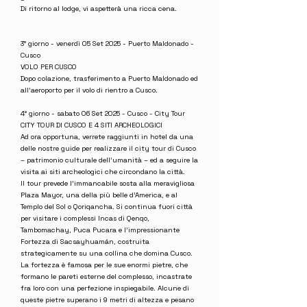
Di ritorno al lodge, vi aspetterà una ricca cena.
3° giorno - venerdì 05 Set 2025 - Puerto Maldonado -
Cusco
VOLO PER CUSCO
Dopo colazione, trasferimento a Puerto Maldonado ed
all’aeroporto per il volo di rientro a Cusco.
4° giorno - sabato 06 Set 2025 - Cusco - City Tour
CITY TOUR DI CUSCO E 4 SITI ARCHEOLOGICI
Ad ora opportuna, verrete raggiunti in hotel da una
delle nostre guide per realizzare il city tour di Cusco
– patrimonio culturale dell’umanità – ed a seguire la
visita ai siti archeologici che circondano la città.
Il tour prevede l’immancabile sosta alla meravigliosa
Plaza Mayor, una della più belle d’America, e al
Templo del Sol o Qoriqancha. Si continua fuori città
per visitare i complessi Incas di Qenqo,
Tambomachay, Puca Pucara e l’impressionante
Fortezza di Sacsayhuamán, costruita
strategicamente su una collina che domina Cusco.
La fortezza è famosa per le sue enormi pietre, che
formano le pareti esterne del complesso, incastrate
fra loro con una perfezione inspiegabile. Alcune di
queste pietre superano i 9 metri di altezza e pesano