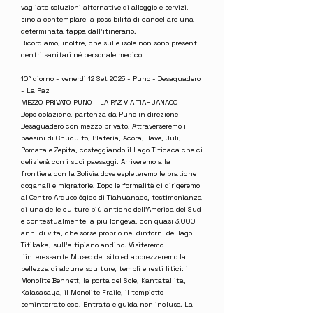
vagliate soluzioni alternative di alloggio e servizi,
sino a contemplare la possibilità di cancellare una
determinata tappa dall'itinerario.
Ricordiamo, inoltre, che sulle isole non sono presenti
centri sanitari né personale medico.
10° giorno - venerdì 12 Set 2025 - Puno - Desaguadero
- La Paz
MEZZO PRIVATO PUNO - LA PAZ VIA TIAHUANACO
Dopo colazione, partenza da Puno in direzione
Desaguadero con mezzo privato. Attraverseremo i
paesini di Chucuito, Platería, Acora, Ilave, Juli,
Pomata e Zepita, costeggiando il Lago Titicaca che ci
delizierà con i suoi paesaggi. Arriveremo alla
frontiera con la Bolivia dove espleteremo le pratiche
doganali e migratorie. Dopo le formalità ci dirigeremo
al Centro Arqueológico di Tiahuanaco, testimonianza
di una delle culture più antiche dell'America del Sud
e contestualmente la più longeva, con quasi 3.000
anni di vita, che sorse proprio nei dintorni del lago
Titikaka, sull'altipiano andino. Visiteremo
l'interessante Museo del sito ed apprezzeremo la
bellezza di alcune sculture, templi e resti litici: il
Monolite Bennett, la porta del Sole, Kantatallita,
Kalasasaya, il Monolite Fraile, il tempietto
seminterrato ecc. Entrata e guida non incluse. La