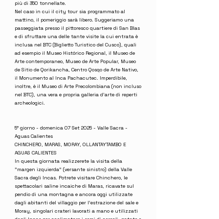
più di 350 tonnellate.
Nel caso in cui il city tour sia programmato al
mattino, il pomeriggio sarà libero. Suggeriamo una
passeggiata presso il pittoresco quartiere di San Blas
e di sfruttare una delle tante visite la cui entrata è
inclusa nel BTC (Biglietto Turistico del Cusco), quali
ad esempio il Museo Histórico Regional, il Museo de
Arte contemporaneo, Museo de Arte Popular, Museo
de Sitio de Qorikancha, Centro Qosqo de Arte Nativo,
il Monumento al Inca Pachacutec. Imperdibile,
inoltre, è il Museo di Arte Precolombiana (non incluso
nel BTC), una vera e propria galleria d'arte di reperti
archeologici.
5° giorno - domenica 07 Set 2025 - Valle Sacra -
Aguas Calientes
CHINCHERO, MARAS, MORAY, OLLANTAYTAMBO E
AGUAS CALIENTES
In questa giornata realizzerete la visita della
"margen izquierda" (versante sinistro) della Valle
Sacra degli Incas. Potrete visitare Chinchero, le
spettacolari saline incaiche di Maras, ricavate sul
pendio di una montagna e ancora oggi utilizzate
dagli abitanti del villaggio per l'estrazione del sale e
Moray, singolari crateri lavorati a mano e utilizzati