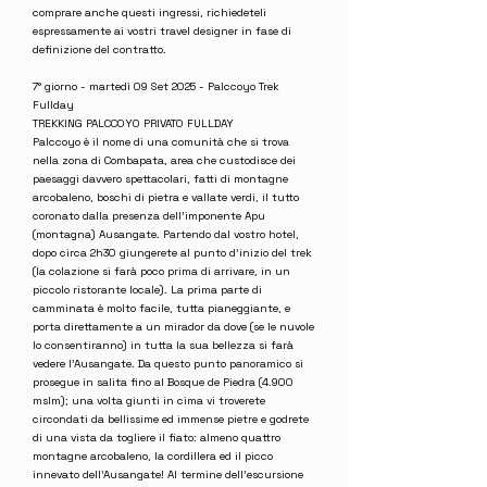
comprare anche questi ingressi, richiedeteli
espressamente ai vostri travel designer in fase di
definizione del contratto.
7° giorno - martedì 09 Set 2025 - Palccoyo Trek
Fullday
TREKKING PALCCOYO PRIVATO FULLDAY
Palccoyo è il nome di una comunità che si trova
nella zona di Combapata, area che custodisce dei
paesaggi davvero spettacolari, fatti di montagne
arcobaleno, boschi di pietra e vallate verdi, il tutto
coronato dalla presenza dell’imponente Apu
(montagna) Ausangate. Partendo dal vostro hotel,
dopo circa 2h30 giungerete al punto d’inizio del trek
(la colazione si farà poco prima di arrivare, in un
piccolo ristorante locale). La prima parte di
camminata è molto facile, tutta pianeggiante, e
porta direttamente a un mirador da dove (se le nuvole
lo consentiranno) in tutta la sua bellezza si farà
vedere l’Ausangate. Da questo punto panoramico si
prosegue in salita fino al Bosque de Piedra (4.900
mslm); una volta giunti in cima vi troverete
circondati da bellissime ed immense pietre e godrete
di una vista da togliere il fiato: almeno quattro
montagne arcobaleno, la cordillera ed il picco
innevato dell’Ausangate! Al termine dell’escursione