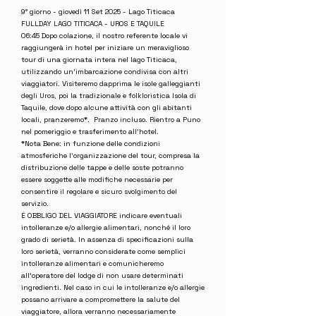
9° giorno - giovedì 11 Set 2025 - Lago Titicaca
FULLDAY LAGO TITICACA - UROS E TAQUILE
06:45 Dopo colazione, il nostro referente locale vi
raggiungerà in hotel per iniziare un meraviglioso
tour di una giornata intera nel lago Titicaca,
utilizzando un’imbarcazione condivisa con altri
viaggiatori. Visiteremo dapprima le isole galleggianti
degli Uros, poi la tradizionale e folkloristica Isola di
Taquile, dove dopo alcune attività con gli abitanti
locali, pranzeremo*. Pranzo incluso. Rientro a Puno
nel pomeriggio e trasferimento all'hotel.
*Nota Bene: in funzione delle condizioni
atmosferiche l’organizzazione del tour, compresa la
distribuzione delle tappe e delle soste potranno
essere soggette alle modifiche necessarie per
consentire il regolare e sicuro svolgimento del
servizio.
É OBBLIGO DEL VIAGGIATORE indicare eventuali
intolleranze e/o allergie alimentari, nonché il loro
grado di serietà. In assenza di specificazioni sulla
loro serietà, verranno considerate come semplici
intolleranze alimentari e comunicheremo
all'operatore del lodge di non usare determinati
ingredienti. Nel caso in cui le intolleranze e/o allergie
possano arrivare a compromettere la salute del
viaggiatore, allora verranno necessariamente