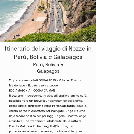
Itinerario del viaggio di Nozze in
Perù, Bolivia & Galapagos
Perù, Bolivia &
Galapagos
1° giorno - mercoledì 03 Set 2025 - Volo per Puerto
Maldonado - Eco Amazonia Lodge
ECO AMAZONIA - COCHA CAIMAN
Ricezione in aeroporto. In base all’orario di arrivo sarà
possibile fare un breve tour panoramico della città.
Dopodiché ci dirigeremo verso Porto Capitania, dove la
vostra barca vi aspetterà per navigare lungo il fiume
Bajo Madre de Dios per poi raggiungere il nostro lodge,
situato a una trentina di chilometri dalla città di
Puerto Maldonado. Nel tragitto (2h circa), si
potranno osservare i terreni agricoli e se il tempo é