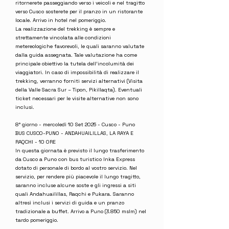
ritornerete passeggiando verso i veicoli e nel tragitto
verso Cusco sosterete per il pranzo in un ristorante
locale. Arrivo in hotel nel pomeriggio.
La realizzazione del trekking è sempre e
strettamente vincolata alle condizioni
metereologiche favorevoli, le quali saranno valutate
dalla guida assegnata. Tale valutazione ha come
principale obiettivo la tutela dell’incolumità dei
viaggiatori. In caso di impossibilità di realizzare il
trekking, verranno forniti servizi alternativi (Visita
della Valle Sacra Sur – Tipon, Pikillaqta). Eventuali
ticket necessari per le visite alternative non sono
inclusi.
8° giorno - mercoledì 10 Set 2025 - Cusco - Puno
BUS CUSCO-PUNO - ANDAHUAILILLAS, LA RAYA E
RAQCHI - 10 ORE
In questa giornata è previsto il lungo trasferimento
da Cusco a Puno con bus turistico Inka Express
dotato di personale di bordo al vostro servizio. Nel
servizio, per rendere più piacevole il lungo tragitto,
saranno incluse alcune soste e gli ingressi a siti
quali Andahuailillas, Raqchi e Pukara. Saranno
altresì inclusi i servizi di guida e un pranzo
tradizionale a buffet. Arrivo a Puno (3.850 mslm) nel
tardo pomeriggio.