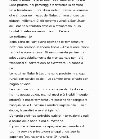
Dopo pranzo, nel pomeriggio visiteremo la famosa
Isola Incahuasi, un’antica isola di roccia vulcanica
che si trova nel mezzo del Salar, dimora di cactus
giganti millenari. Ci dirigeremo quindi a San Juan
del Rosario o Atulcha dove ci sistemeremo in un
hostal di sale con servizi basici. Cena e
pernottamento.
Nella zona dell’altipiano boliviano le temperature
notturne possono scendere fino a -20° e le escursioni
termiche sono notevoli. Si raccomanda pertanto un
adeguato abbigliamento da montagna e per i più
freddolosi di portare con sé o affittare un sacco a
pelo.
Le notti nel Salar & Lagune sono previste in alloggi
rurali con servici basici. Le camere sono private con
bagno privato.
Le strutture non hanno riscaldamento. Le docce
hanno acqua calda, ma nei mesi più freddi (maggio-
ottobre) le basse temperature possono far congelare
l’acqua nelle tubature e rendere impossibile l'uso di
docce, lavandini e servizi igienici.
L’energia elettrica potrebbe subire interruzioni o cali
a causa delle condizioni climatiche.
È possibile richiedere un up-grade per prevedere il
tour in servizio privato con alloggi di categoria
superiore (equivalenti a hotel 3* rurali).