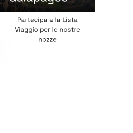
Partecipa alla Lista
Viaggio per le nostre
nozze
Partecipa alla lista nozze! invia il tuo
regalo agli sposi usando l'Iban >>>
IT73M0329601601000064516086
Intestato:
Luca Bechis e Benedetta
Lorenzale
Per la cerimonia, raggiungici qui >>>
Per il banchetto, raggiungici qui >>>