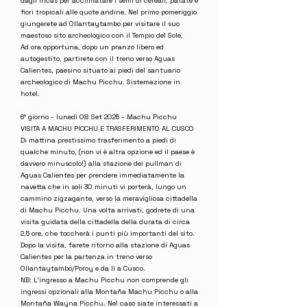
dagli Incas per acclimatare i semi di cereali, patate e
fiori tropicali alle quote andine. Nel primo pomeriggio
giungerete ad Ollantaytambo per visitare il suo
maestoso sito archeologico con il Tempio del Sole.
Ad ora opportuna, dopo un pranzo libero ed
autogestito, partirete con il treno verso Aguas
Calientes, paesino situato ai piedi del santuario
archeologico di Machu Picchu. Sistemazione in
hotel.
6° giorno - lunedì 08 Set 2025 - Machu Picchu
VISITA A MACHU PICCHU E TRASFERIMENTO AL CUSCO
Di mattina prestissimo trasferimento a piedi di
qualche minuto, (non vi è altra opzione ed il paese è
davvero minuscolo!) alla stazione dei pullman di
Aguas Calientes per prendere immediatamente la
navetta che in soli 30 minuti vi porterà, lungo un
cammino zigzagante, verso la meravigliosa cittadella
di Machu Picchu. Una volta arrivati, godrete di una
visita guidata della cittadella della durata di circa
2,5 ore, che toccherà i punti più importanti del sito.
Dopo la visita, farete ritorno alla stazione di Aguas
Calientes per la partenza in treno verso
Ollantaytambo/Poroy e da lì a Cusco.
NB: L'ingresso a Machu Picchu non comprende gli
ingressi opzionali alla Montaña Machu Picchu o alla
Montaña Wayna Picchu. Nel caso siate interessati a