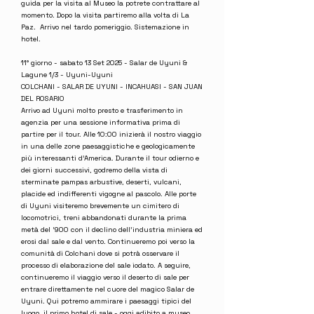
guida per la visita al Museo la potrete contrattare al
momento. Dopo la visita partiremo alla volta di La
Paz. Arrivo nel tardo pomeriggio. Sistemazione in
hotel.
11° giorno - sabato 13 Set 2025 - Salar de Uyuni &
Lagune 1/3 - Uyuni-Uyuni
COLCHANI - SALAR DE UYUNI - INCAHUASI - SAN JUAN
DEL ROSARIO
Arrivo ad Uyuni molto presto e trasferimento in
agenzia per una sessione informativa prima di
partire per il tour. Alle 10:00 inizierà il nostro viaggio
in una delle zone paesaggistiche e geologicamente
più interessanti d’America. Durante il tour odierno e
dei giorni successivi, godremo della vista di
sterminate pampas arbustive, deserti, vulcani,
placide ed indifferenti vigogne al pascolo. Alle porte
di Uyuni visiteremo brevemente un cimitero di
locomotrici, treni abbandonati durante la prima
metà del ‘900 con il declino dell’industria miniera ed
erosi dal sale e dal vento. Continueremo poi verso la
comunità di Colchani dove si potrà osservare il
processo di elaborazione del sale iodato. A seguire,
continueremo il viaggio verso il deserto di sale per
entrare direttamente nel cuore del magico Salar de
Uyuni. Qui potremo ammirare i paesaggi tipici del
luogo, il primo hotel di sale - oggi adibito a museo.