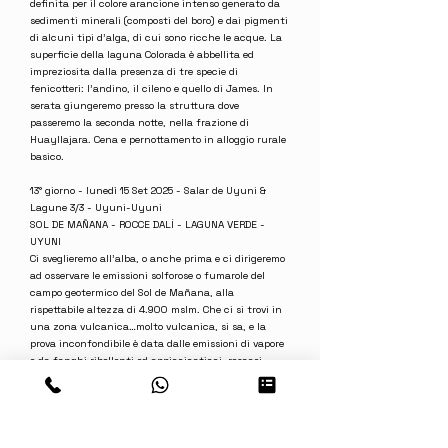
definita per il colore arancione intenso generato da
sedimenti minerali (composti del boro) e dai pigmenti
di alcuni tipi d’alga, di cui sono ricche le acque. La
superficie della laguna Colorada è abbellita ed
impreziosita dalla presenza di tre specie di
fenicotteri: l’andino, il cileno e quello di James. In
serata giungeremo presso la struttura dove
passeremo la seconda notte, nella frazione di
Huayllajara. Cena e pernottamento in alloggio rurale
basico.
13° giorno - lunedì 15 Set 2025 - Salar de Uyuni &
Lagune 3/3 - Uyuni-Uyuni
SOL DE MAÑANA - ROCCE DALÍ - LAGUNA VERDE -
UYUNI
Ci sveglieremo all’alba, o anche prima e ci dirigeremo
ad osservare le emissioni solforose o fumarole del
campo geotermico del Sol de Mañana, alla
rispettabile altezza di 4.900 mslm. Che ci si trovi in
una zona vulcanica…molto vulcanica, si sa, e la
prova inconfondibile è data dalle emissioni di vapore
e da fanghi ribollenti ed appiccicaticci, rosacei,
giallognoli e puzzolenti. Proseguiremo verso il mini-
Salar di Chalviri e qui, finalmente, faremo colazione.
Se qualcuno ne ha voglia, può immergersi in una
pozza “termale”, sulla sponda del Chalviri, la cui
temperatura è di una trentina di gradi centigradi.