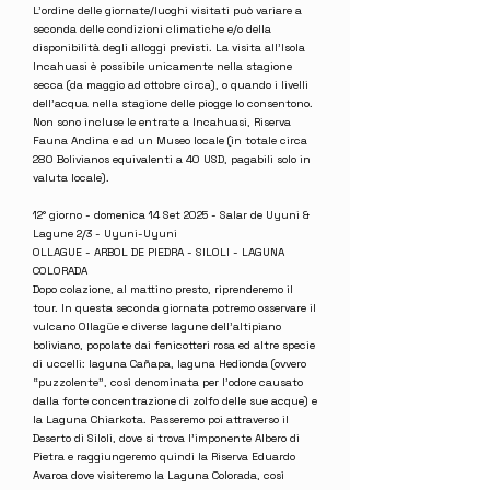
L’ordine delle giornate/luoghi visitati può variare a
seconda delle condizioni climatiche e/o della
disponibilità degli alloggi previsti. La visita all'Isola
Incahuasi è possibile unicamente nella stagione
secca (da maggio ad ottobre circa), o quando i livelli
dell’acqua nella stagione delle piogge lo consentono.
Non sono incluse le entrate a Incahuasi, Riserva
Fauna Andina e ad un Museo locale (in totale circa
280 Bolivianos equivalenti a 40 USD, pagabili solo in
valuta locale).
12° giorno - domenica 14 Set 2025 - Salar de Uyuni &
Lagune 2/3 - Uyuni-Uyuni
OLLAGUE - ARBOL DE PIEDRA - SILOLI - LAGUNA
COLORADA
Dopo colazione, al mattino presto, riprenderemo il
tour. In questa seconda giornata potremo osservare il
vulcano Ollagüe e diverse lagune dell’altipiano
boliviano, popolate dai fenicotteri rosa ed altre specie
di uccelli: laguna Cañapa, laguna Hedionda (ovvero
“puzzolente”, così denominata per l’odore causato
dalla forte concentrazione di zolfo delle sue acque) e
la Laguna Chiarkota. Passeremo poi attraverso il
Deserto di Siloli, dove si trova l’imponente Albero di
Pietra e raggiungeremo quindi la Riserva Eduardo
Avaroa dove visiteremo la Laguna Colorada, così