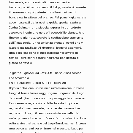
favorevole, anche animali come caimani e
tartarughe. All’arrivo presso il lodge, sarete riceverete
il benvenuto e poi potrete installarvi nei vostri
bungalow in attesa del pranzo. Nel pomeriggio, sarete
accompagnati dalla nostra guida specializzata a
Cocha Caiman, una piccola laguna in cui potrete
osservare il caimano nero e il coccodrillo bianco. Alla
fine della giornata vedrete lo spettacolare tramonto
dell'Amazzonia, un'esperienza piena di colori che vi
lascerà mozzafiato. Al ritorno al lodge vi attenderà
una deliziosa cena e successivamente avrete del
tempo libero per rilassarvi nell’area bar, dotata di
giochi da tavolo.
2° giorno - giovedì 04 Set 2025 - Selva Amazzonica -
Eco Amazonia
LAGO SANDOVAL - ISOLA DELLE SCIMMIE
Dopo la colazione, inizieremo un'escursione in barca
lungo il fiume fino a raggiungere l'ingresso del Lago
Sandoval. Qui inizieremo una passeggiata attraverso
l'esuberante vegetazione della foresta tropicale,
seguendo il sentiero adeguatamente preservato e
segnalato. Lungo il percorso assisteremo alla più
varia gamma di specie di flora e fauna selvatica. Una
volta arrivati al canale del Lago Sandoval, verrà presa
una barca a remi per entrare nel maestoso Lago per