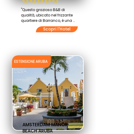
Non ci sono ancora valutazioni
"Questo grazioso B&B di 
qualità, ubicato nel frizzante 
quartiere di Barranco, è una 
delle soluzioni più easy di cui 
Scopri l'Hotel
proponiamo l'uso! Il 3B 
Barranco è un B&B gestito 
con amore e dedizione da 
proprietari che dedicano ad 
essi ogni cura per farne 
soluzioni di pernottamento 
ESTENSIONE ARUBA
accoglienti e confortevoli.

TI PIACE QUESTO ALBERGO?

Chiedici di prenotarlo per te e 
lo faremo volentieri! scrivici 
alla nostra mail 
tour@peruresponsabile.it

VUOI PRENOTARE QUESTO 
ALBERGO DA SOLO? perchè no!

AMSTERDAM MANOR
Ricorda che se ami 
BEACH ARUBA
organizzare i tuoi viaggi, puoi 