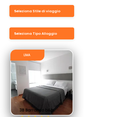
Filtra per Tipo Alloggio
LIMA
3B Barranco b&b