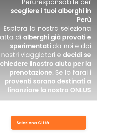
Peruresponsabile per
scegliere i tuoi alberghi in
Perù
Esplora la nostra seleziona
fatta di
alberghi già provati e
sperimentati
da noi e dai
nostri viaggiatori e
decidi se
chiedere ilnostro aiuto per la
prenotazione.
Se lo farai
i
proventi sarano destinati a
finanziare la nostra ONLUS
Filtra per Città
Filtra per Stile di viaggio