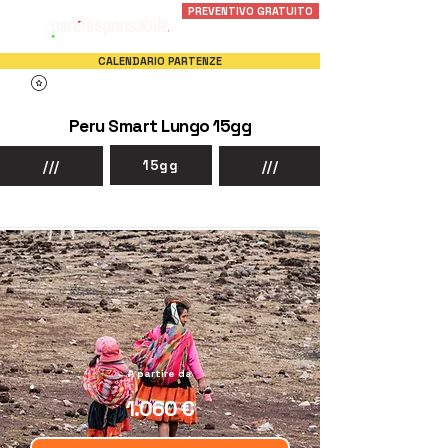
PREVENTIVO GRATUITO
CALENDARIO PARTENZE
Peru Smart Lungo 15gg
15gg
///
///
In Bus G.T.
Con Driver
A partire da
1.060 €