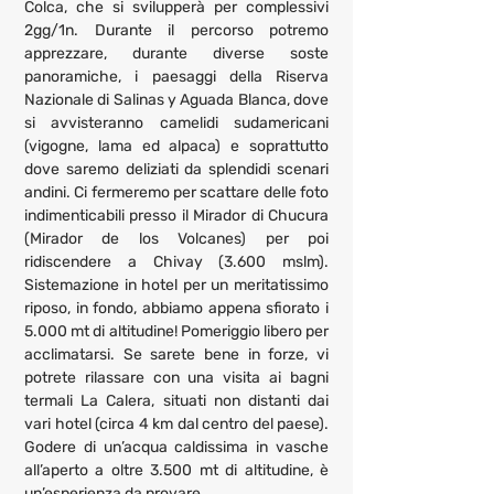
Colca, che si svilupperà per complessivi 
2gg/1n. Durante il percorso potremo 
apprezzare, durante diverse soste 
panoramiche, i paesaggi della Riserva 
Nazionale di Salinas y Aguada Blanca, dove 
si avvisteranno camelidi sudamericani 
(vigogne, lama ed alpaca) e soprattutto 
dove saremo deliziati da splendidi scenari 
andini. Ci fermeremo per scattare delle foto 
indimenticabili presso il Mirador di Chucura 
(Mirador de los Volcanes) per poi 
ridiscendere a Chivay (3.600 mslm). 
Sistemazione in hotel per un meritatissimo 
riposo, in fondo, abbiamo appena sfiorato i 
5.000 mt di altitudine! Pomeriggio libero per 
acclimatarsi. Se sarete bene in forze, vi 
potrete rilassare con una visita ai bagni 
termali La Calera, situati non distanti dai 
vari hotel (circa 4 km dal centro del paese). 
Godere di un’acqua caldissima in vasche 
all’aperto a oltre 3.500 mt di altitudine, è 
un’esperienza da provare.