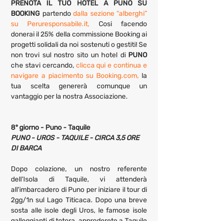
PRENOTA IL TUO HOTEL A PUNO SU 
BOOKING 
partendo 
dalla sezione “alberghi” 
su Peruresponsabile.it,
 Cosi facendo 
donerai il 25% della commissione Booking ai 
progetti solidali da noi sostenuti o gestiti! Se 
non trovi sul nostro sito un hotel di 
PUNO
che stavi cercando, 
clicca qui e continua e 
navigare a piacimento su Booking.com,
 la 
tua scelta genererà comunque un 
vantaggio per la nostra Associazione.
8° giorno - Puno - Taquile
PUNO - UROS - TAQUILE - CIRCA 3,5 ORE 
DI BARCA
Dopo colazione, un nostro referente 
dell’Isola di Taquile, vi attenderà 
all'imbarcadero di Puno per iniziare il tour di 
2gg/1n sul Lago Titicaca. Dopo una breve 
sosta alle isole degli Uros, le famose isole 
galleggianti di totora, approderete a Taquile 