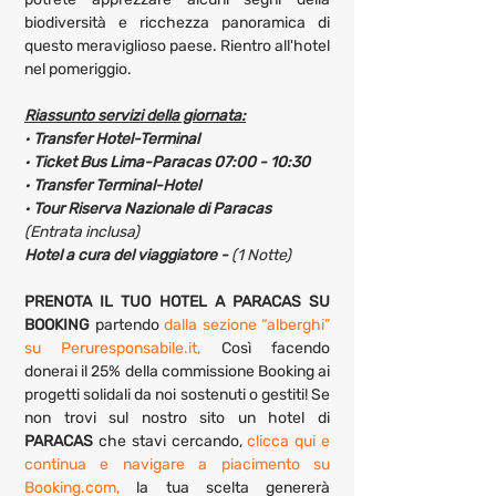
biodiversità e ricchezza panoramica di 
questo meraviglioso paese. Rientro all'hotel 
nel pomeriggio.
Riassunto servizi della giornata:
· 
Transfer Hotel-Terminal
· 
Ticket Bus Lima-Paracas 07:00 - 10:30
· 
Transfer Terminal-Hotel
· 
Tour Riserva Nazionale di Paracas 
(Entrata inclusa)
Hotel a cura del viaggiatore - 
(1 Notte)
PRENOTA IL TUO HOTEL A PARACAS SU 
BOOKING 
partendo 
dalla sezione “alberghi” 
su Peruresponsabile.it,
 Così facendo 
donerai il 25% della commissione Booking ai 
progetti solidali da noi sostenuti o gestiti! Se 
non trovi sul nostro sito un hotel di 
PARACAS
 che stavi cercando, 
clicca qui e 
continua e navigare a piacimento su 
Booking.com,
 la tua scelta genererà 