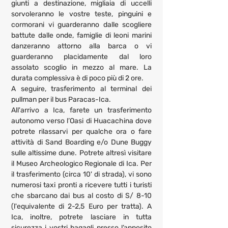
giunti a destinazione, migliaia di uccelli 
sorvoleranno le vostre teste, pinguini e 
cormorani vi guarderanno dalle scogliere 
battute dalle onde, famiglie di leoni marini 
danzeranno attorno alla barca o vi 
guarderanno placidamente dal loro 
assolato scoglio in mezzo al mare. La 
durata complessiva è di poco più di 2 ore.
A seguire, trasferimento al terminal dei 
pullman per il bus Paracas-Ica.
All'arrivo a Ica, farete un trasferimento 
autonomo verso l’Oasi di Huacachina dove 
potrete rilassarvi per qualche ora o fare 
attività di Sand Boarding e/o Dune Buggy 
sulle altissime dune. Potrete altresì visitare 
il Museo Archeologico Regionale di Ica. Per 
il trasferimento (circa 10' di strada), vi sono 
numerosi taxi pronti a ricevere tutti i turisti 
che sbarcano dai bus al costo di S/ 8-10 
(l'equivalente di 2-2,5 Euro per tratta). A 
Ica, inoltre, potrete lasciare in tutta 
sicurezza i vostri bagagli presso l’apposito 