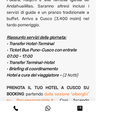
Andahuailillas. Saranno altresì inclusi i 
servizi di guida e un pranzo tradizionale a 
buffet. Arrivo a Cusco (3.400 mslm) nel 
tardo pomeriggio.
Riassunto servizi della giornata:
· 
Transfer Hotel-Terminal
· 
Ticket Bus Puno-Cusco con entrate 
07:00 - 17:00
· 
Transfer Terminal-Hotel
· 
Briefing di coordinamento
Hotel a cura del viaggiatore - 
(2 Notti)
PRENOTA IL TUO HOTEL A CUSCO SU 
BOOKING 
partendo 
dalla sezione “alberghi” 
su Peruresponsabile.it,
 Cosi facendo 
donerai il 25% della commissione Booking ai 
progetti solidali da noi sostenuti o gestiti! Se 
non trovi sul nostro sito un hotel di 
CUSCO
che stavi cercando, 
clicca qui e continua e 
navigare a piacimento su Booking.com,
 la 