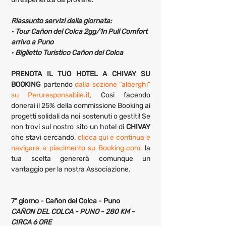
Riassunto servizi della giornata:
· 
Tour Cañon del Colca 2gg/1n Pull Comfort 
arrivo a Puno
· 
Biglietto Turistico Cañon del Colca
PRENOTA IL TUO HOTEL A CHIVAY SU 
BOOKING 
partendo 
dalla sezione “alberghi” 
su Peruresponsabile.it,
 Cosi facendo 
donerai il 25% della commissione Booking ai 
progetti solidali da noi sostenuti o gestiti! Se 
non trovi sul nostro sito un hotel di 
CHIVAY
che stavi cercando, 
clicca qui e continua e 
navigare a piacimento su Booking.com,
 la 
tua scelta genererà comunque un 
vantaggio per la nostra Associazione.
7° giorno - Cañon del Colca - Puno
CAÑON DEL COLCA - PUNO - 280 KM - 
CIRCA 6 ORE