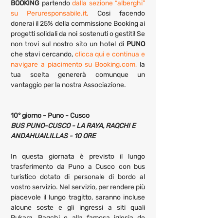
BOOKING 
partendo 
dalla sezione “alberghi” 
su Peruresponsabile.it,
 Cosi facendo 
donerai il 25% della commissione Booking ai 
progetti solidali da noi sostenuti o gestiti! Se 
non trovi sul nostro sito un hotel di 
PUNO
che stavi cercando, 
clicca qui e continua e 
navigare a piacimento su Booking.com,
 la 
tua scelta genererà comunque un 
vantaggio per la nostra Associazione.
10° giorno - Puno - Cusco
BUS PUNO-CUSCO - LA RAYA, RAQCHI E 
ANDAHUAILILLAS - 10 ORE
In questa giornata è previsto il lungo 
trasferimento da Puno a Cusco con bus 
turistico dotato di personale di bordo al 
vostro servizio. Nel servizio, per rendere più 
piacevole il lungo tragitto, saranno incluse 
alcune soste e gli ingressi a siti quali 
Pukara, Raqchi e alla famosa iglesia de 