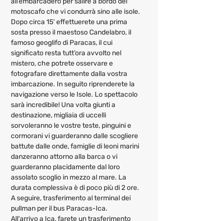
all’embarcadero per salire a bordo del 
motoscafo che vi condurrà sino alle isole. 
Dopo circa 15' effettuerete una prima 
sosta presso il maestoso Candelabro, il 
famoso geoglifo di Paracas, il cui 
significato resta tutt’ora avvolto nel 
mistero, che potrete osservare e 
fotografare direttamente dalla vostra 
imbarcazione. In seguito riprenderete la 
navigazione verso le Isole. Lo spettacolo 
sarà incredibile! Una volta giunti a 
destinazione, migliaia di uccelli 
sorvoleranno le vostre teste, pinguini e 
cormorani vi guarderanno dalle scogliere 
battute dalle onde, famiglie di leoni marini 
danzeranno attorno alla barca o vi 
guarderanno placidamente dal loro 
assolato scoglio in mezzo al mare. La 
durata complessiva è di poco più di 2 ore.
A seguire, trasferimento al terminal dei 
pullman per il bus Paracas-Ica.
All'arrivo a Ica, farete un trasferimento 