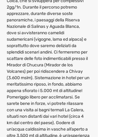
Colca, che si svilupperà per complessivi 
2gg/1n. Durante il percorso potremo 
apprezzare, durante diverse soste 
panoramiche, i paesaggi della Riserva 
Nazionale di Salinas y Aguada Blanca, 
dove si avvisteranno camelidi 
sudamericani (vigogne, lama ed alpaca) e 
soprattutto dove saremo deliziati da 
splendidi scenari andini. Ci fermeremo per 
scattare delle foto indimenticabili presso il 
Mirador di Chucura (Mirador de los 
Volcanes) per poi ridiscendere a Chivay 
(3.600 mslm). Sistemazione in hotel per un 
meritatissimo riposo, in fondo, abbiamo 
appena sfiorato i 5.000 mt di altitudine! 
Pomeriggio libero per acclimatarsi. Se 
sarete bene in forze, vi potrete rilassare 
con una visita ai bagni termali La Calera, 
situati non distanti dai vari hotel (circa 4 
km dal centro del paese). Godere di 
un’acqua caldissima in vasche all’aperto a 
oltre 3.500 mt di altitudine, è un’esperienza 