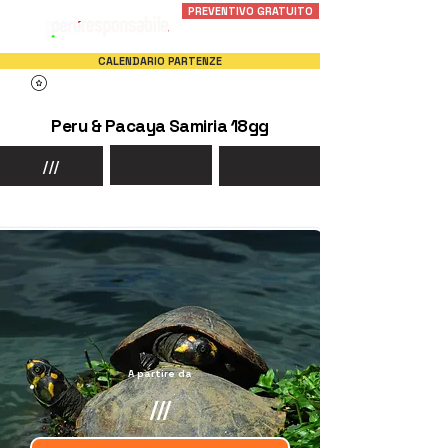
PREVENTIVO GRATUITO
CALENDARIO PARTENZE
Peru & Pacaya Samiria 18gg
///
In Bus G.T.
Con Driver
A partire da
///