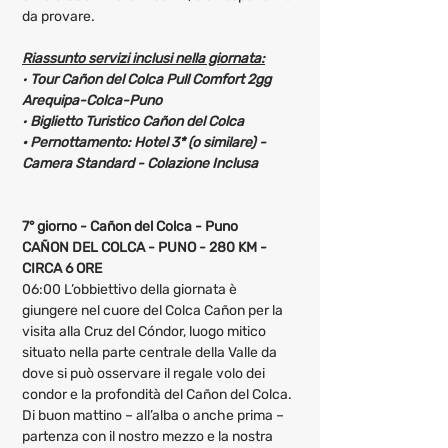
da provare.
Riassunto servizi inclusi nella giornata:
· 
Tour Cañon del Colca Pull Comfort 2gg 
Arequipa-Colca-Puno
· 
Biglietto Turistico Cañon del Colca
· Pernottamento: Hotel 3* (o similare) - 
Camera Standard - Colazione Inclusa 
7° giorno - Cañon del Colca - Puno
CAÑON DEL COLCA - PUNO - 280 KM - 
CIRCA 6 ORE
06:00 L’obbiettivo della giornata è 
giungere nel cuore del Colca Cañon per la 
visita alla Cruz del Cóndor, luogo mitico 
situato nella parte centrale della Valle da 
dove si può osservare il regale volo dei 
condor e la profondità del Cañon del Colca. 
Di buon mattino – all’alba o anche prima – 
partenza con il nostro mezzo e la nostra 