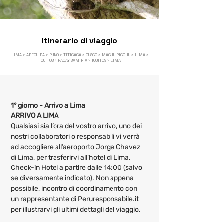
Itinerario di viaggio
LIMA > AREQUIPA > PUNO > TITICACA > CUSCO > MACHU PICCHU > LIMA >
IQUITOS > PACAY SAMIRIA > IQUITOS > LIMA
1° giorno - Arrivo a Lima
ARRIVO A LIMA
Qualsiasi sia l’ora del vostro arrivo, uno dei 
nostri collaboratori o responsabili vi verrà 
ad accogliere all’aeroporto Jorge Chavez 
di Lima, per trasferirvi all’hotel di Lima. 
Check-in Hotel a partire dalle 14:00 (salvo 
se diversamente indicato). Non appena 
possibile, incontro di coordinamento con 
un rappresentante di Peruresponsabile.it 
per illustrarvi gli ultimi dettagli del viaggio.