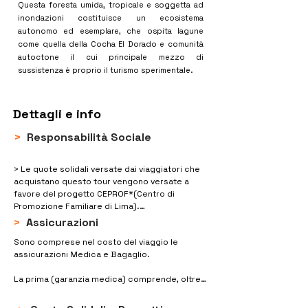
Questa foresta umida, tropicale e soggetta ad
inondazioni costituisce un ecosistema
autonomo ed esemplare, che ospita lagune
come quella della Cocha El Dorado e comunità
autoctone il cui principale mezzo di
sussistenza è proprio il turismo sperimentale.
Dettagli e info
>
Responsabilità Sociale
> Le quote solidali versate dai viaggiatori che 
acquistano questo tour vengono versate a 
favore del progetto CEPROF*(Centro di 
Promozione Familiare di Lima).

>
Assicurazioni
> Oltre al CEPROF, tramite questo viaggio 
Sono comprese nel costo del viaggio le 
beneficiano di quote di acquisto di servizi il 
assicurazioni Medica e Bagaglio.

CAITH, centro di sostegno integrale alle 
lavoratrici domestiche e le comunità locali 
La prima (garanzia medica) comprende, oltre 
dell'Isola Taquile.

che la copertura su infortuni occorsi durante 
la permanenza in Peru, anche eventuali spese 
*Il CEPROF è un Centro di Promozione 