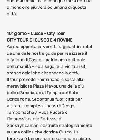
contesto reale ma comunque turistico, una 
dimensione più vera ed umana di questa 
città.
10° giorno - Cusco - City Tour
CITY TOUR DI CUSCO E 4 ROVINE
Ad ora opportuna, verrete raggiunti in hotel 
da una delle nostre guide per realizzare il 
city tour di Cusco – patrimonio culturale 
dell’umanità – ed a seguire la visita ai siti 
archeologici che circondano la città.
Il tour prevede l’immancabile sosta alla 
meravigliosa Plaza Mayor, una della più 
belle d’America, e al Templo del Sol o 
Qoriqancha. Si continua fuori città per 
visitare i complessi Incas di Qenqo, 
Tambomachay, Puca Pucara e 
l’impressionante Fortezza di 
Sacsayhuamán, costruita strategicamente 
su una collina che domina Cusco. La 
fortezza è famosa per le sue enormi pietre, 