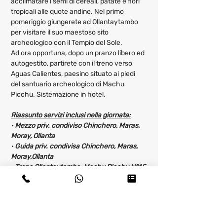
acclimatare i semi di cereali, patate e fiori 
tropicali alle quote andine. Nel primo 
pomeriggio giungerete ad Ollantaytambo 
per visitare il suo maestoso sito 
archeologico con il Tempio del Sole.
Ad ora opportuna, dopo un pranzo libero ed 
autogestito, partirete con il treno verso 
Aguas Calientes, paesino situato ai piedi 
del santuario archeologico di Machu 
Picchu. Sistemazione in hotel.
Riassunto servizi inclusi nella giornata:
· 
Mezzo priv. condiviso Chinchero, Maras, 
Moray, Ollanta
· 
Guida priv. condivisa Chinchero, Maras, 
Moray,Ollanta
· 
Treno Ollantaytambo-Machu Picchu N°45 
16:36 - 18:09 (o similare)
· Pernottamento: Hotel 3* (o similare) - 
Camera Standard - Colazione Inclusa 
12° giorno - Machu Picchu