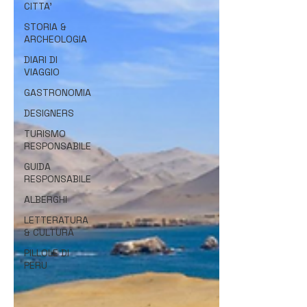
CITTA'
STORIA &
ARCHEOLOGIA
DIARI DI
VIAGGIO
GASTRONOMIA
DESIGNERS
TURISMO
RESPONSABILE
GUIDA
RESPONSABILE
ALBERGHI
LETTERATURA
& CULTURA
PILLOLE DI
PERU