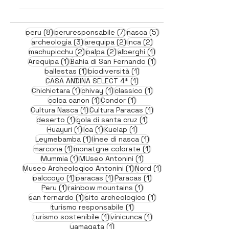
8 post
7 post
5 post
peru
(8)
peruresponsabile
(7)
nasca
(5)
3 post
2 post
2 post
archeologia
(3)
arequipa
(2)
inca
(2)
2 post
2 post
1 post
machupicchu
(2)
palpa
(2)
alberghi
(1)
1 post
1 post
Arequipa
(1)
Bahia di San Fernando
(1)
1 post
1 post
ballestas
(1)
biodiversità
(1)
1 post
CASA ANDINA SELECT 4*
(1)
1 post
1 post
1 post
Chichictara
(1)
chivay
(1)
classico
(1)
1 post
1 post
colca canon
(1)
Condor
(1)
1 post
1 post
Cultura Nasca
(1)
Cultura Paracas
(1)
1 post
1 post
deserto
(1)
gola di santa cruz
(1)
1 post
1 post
1 post
Huayuri
(1)
Ica
(1)
Kuelap
(1)
1 post
1 post
Leymebamba
(1)
linee di nasca
(1)
1 post
1 post
marcona
(1)
monatgne colorate
(1)
1 post
1 post
Mummia
(1)
MUseo Antonini
(1)
1 post
1 post
Museo Archeologico Antonini
(1)
Nord
(1)
1 post
1 post
1 post
palccoyo
(1)
paracas
(1)
Paracas
(1)
1 post
1 post
Peru
(1)
rainbow mountains
(1)
1 post
1 post
san fernardo
(1)
sito archeologico
(1)
1 post
turismo responsabile
(1)