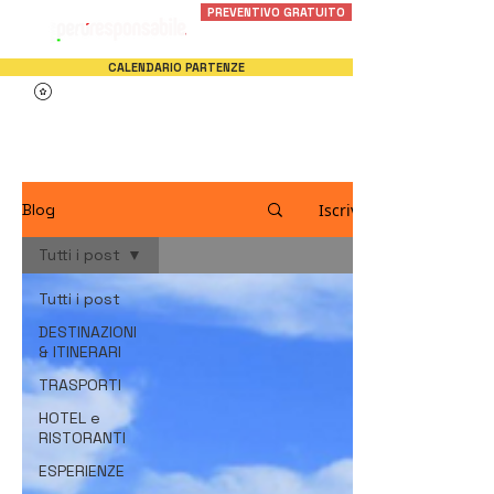
PREVENTIVO GRATUITO
CALENDARIO PARTENZE
Blog
Iscriviti
Blog
Tutti i post
Tutti i post
DESTINAZIONI
& ITINERARI
TRASPORTI
HOTEL e
RISTORANTI
ESPERIENZE