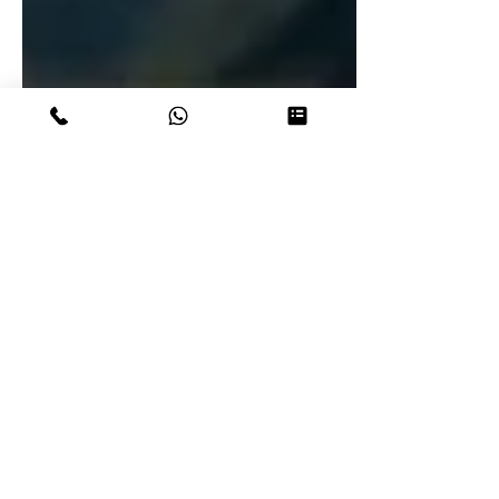
Peruresponsabile
31 mar 2024
Tempo di lettura: 2 min
Lassù, dove osano i Condor
Andini....nel Canon più profondo dle
mondo, in Perù
Chivay, incastonato tra le alte cime delle Ande nel
sud del Perù, è il centro urbano della Valle del Colca,
famoso per il suo canyon che è t