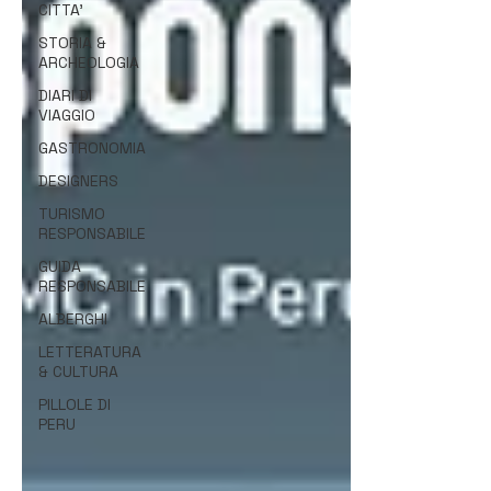
CITTA'
STORIA &
ARCHEOLOGIA
DIARI DI
VIAGGIO
GASTRONOMIA
DESIGNERS
TURISMO
RESPONSABILE
GUIDA
RESPONSABILE
ALBERGHI
LETTERATURA
& CULTURA
PILLOLE DI
PERU